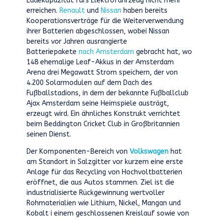
Ladekapazität fürs Elektrofahrzeug nicht mehr
erreichen.
Renault
und
Nissan
haben bereits
Kooperationsverträge für die Weiterverwendung
ihrer Batterien abgeschlossen, wobei Nissan
bereits vor Jahren ausrangierte
Batteriepakete
nach Amsterdam
gebracht hat, wo
148 ehemalige Leaf-Akkus in der Amsterdam
Arena drei Megawatt Strom speichern, der von
4.200 Solarmodulen auf dem Dach des
Fußballstadions, in dem der bekannte Fußballclub
Ajax Amsterdam seine Heimspiele austrägt,
erzeugt wird. Ein ähnliches Konstrukt verrichtet
beim Beddington Cricket Club in Großbritannien
seinen Dienst.
Der Komponenten-Bereich von
Volkswagen
hat
am Standort in Salzgitter vor kurzem eine erste
Anlage für das Recycling von Hochvoltbatterien
eröffnet, die aus Autos stammen. Ziel ist die
industrialisierte Rückgewinnung wertvoller
Rohmaterialien wie Lithium, Nickel, Mangan und
Kobalt i einem geschlossenen Kreislauf sowie von