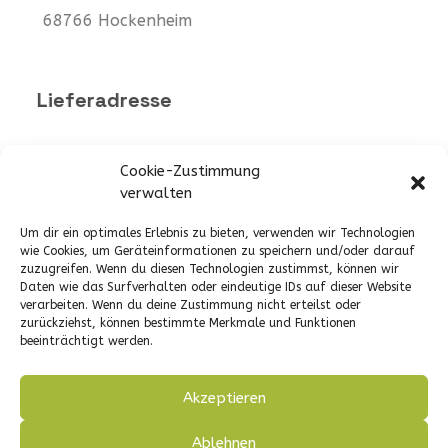
68766 Hockenheim
Lieferadresse
DellCon - Industries
Cookie-Zustimmung
Werk 1 -
Industriestraße 3
verwalten
Werk 2 -
Daimlerstraße 10
Um dir ein optimales Erlebnis zu bieten, verwenden wir Technologien
wie Cookies, um Geräteinformationen zu speichern und/oder darauf
68799 Reilingen
zuzugreifen. Wenn du diesen Technologien zustimmst, können wir
Daten wie das Surfverhalten oder eindeutige IDs auf dieser Website
Warenannahme:
verarbeiten. Wenn du deine Zustimmung nicht erteilst oder
Montag-Freitag
zurückziehst, können bestimmte Merkmale und Funktionen
beeinträchtigt werden.
7.00 – 14:30 Uhr
oder nach Vereinbarung
Akzeptieren
Ablehnen