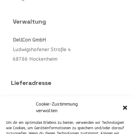
Verwaltung
DellCon GmbH
Ludwigshafener Straße 4
68766 Hockenheim
Lieferadresse
DellCon - Industries
Cookie-Zustimmung
verwalten
Werk 1 -
Industriestraße 3
Werk 2 -
Daimlerstraße 10
Um dir ein optimales Erlebnis zu bieten, verwenden wir Technologien
wie Cookies, um Geräteinformationen zu speichern und/oder darauf
68799 Reilingen
zuzugreifen. Wenn du diesen Technologien zustimmst, können wir